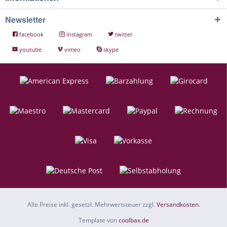
Newsletter
facebook
instagram
twitter
youtube
vimeo
skype
Alle Preise inkl. gesetzl. Mehrwertsteuer zzgl.
Versandkosten
.
Template von
coolbax.de