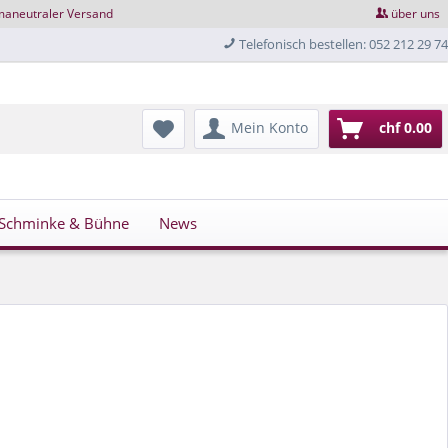
maneutraler Versand
über uns
Telefonisch bestellen: 052 212 29 74
Mein Konto
chf 0.00
Schminke & Bühne
News