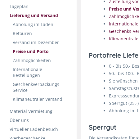
Zustellung vo
Lageplan
Preise und V
Lieferung und Versand
Zahlmöglichke
Internationale
Abholung im Laden
Geschenks-Ver
Retouren
Klimaneutrale
Versand im Dezember
Preise und Porto
Portofreie Liefe
Zahlmöglichkeiten
0.- Bis 50.- Be
Internationale
50.- bis 100.- 
Bestellungen
Sie wünschen e
Geschenkverpackungs
Samstagszustel
Service
Expresssendun
Klimaneutraler Versand
Sperrgut (25.-)
Abholung im L
Material Vermietung
Über uns
Sperrgut
Virtueller Ladenbesuch
Die Versandkosten für gr
Werbegeschenke