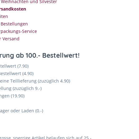
r Weihnachten und Silvester
ersandkosten
iten
 Bestellungen
packungs-Service
r Versand
rung ab 100.- Bestellwert!
stellwert (7.90)
Bestellwert (4.90)
ine Teillieferung (zuzüglich 4.90)
lung (zuzüglich 9.-)
gen (19.90)
ager oder Laden (0.-)
osse, sperrige Artikel belaufen sich auf 25.-