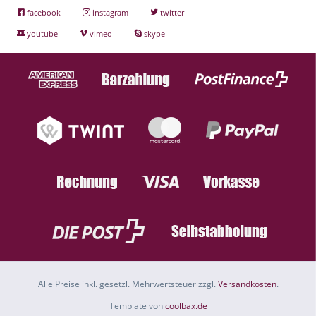
facebook
instagram
twitter
youtube
vimeo
skype
Alle Preise inkl. gesetzl. Mehrwertsteuer zzgl.
Versandkosten
.
Template von
coolbax.de