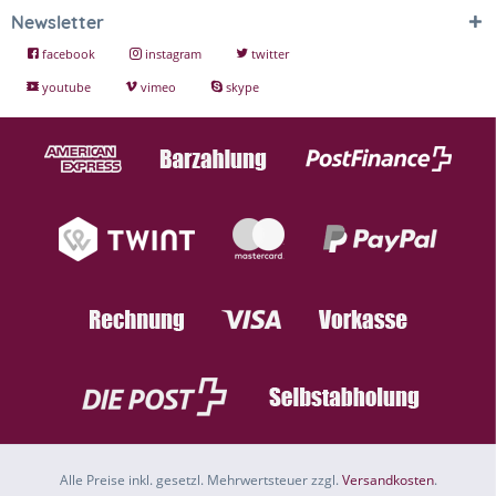
Newsletter
facebook
instagram
twitter
youtube
vimeo
skype
Alle Preise inkl. gesetzl. Mehrwertsteuer zzgl.
Versandkosten
.