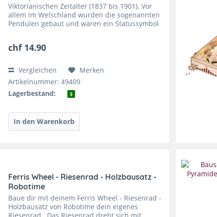
Viktorianischen Zeitalter (1837 bis 1901). Vor
allem im Welschland wurden die sogenannten
Pendulen gebaut und waren ein Statussymbol
in jedem gutem Wohnzimmer. Das Ziel von
Steampunk 3D-Puzzle von...
chf 14.90
Vergleichen
Merken
Artikelnummer: 49409
Lagerbestand:
3
Ferris Wheel - Riesenrad - Holzbausatz -
Robotime
Baue dir mit deinem Ferris Wheel - Riesenrad -
Holzbausatz von Robotime dein eigenes
Riesenrad.. Das Riesenrad dreht sich mit