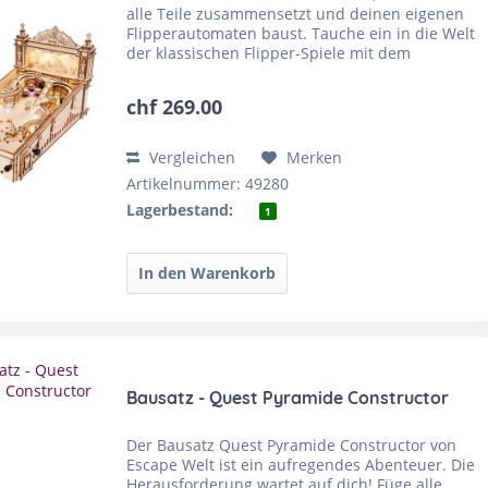
alle Teile zusammensetzt und deinen eigenen
Flipperautomaten baust. Tauche ein in die Welt
der klassischen Flipper-Spiele mit dem
Robotime-ROKR 3D Pinball Machine
Holzpuzzle-Bausatz EG01! Baue...
chf 269.00
Vergleichen
Merken
Artikelnummer: 49280
Lagerbestand:
1
Bausatz - Quest Pyramide Constructor
Der Bausatz Quest Pyramide Constructor von
Escape Welt ist ein aufregendes Abenteuer. Die
Herausforderung wartet auf dich! Füge alle