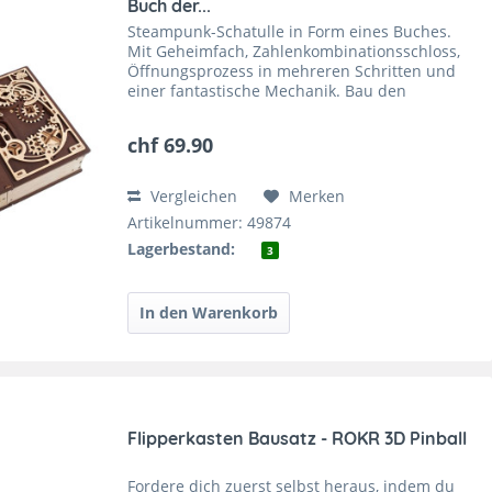
Buch der...
Steampunk-Schatulle in Form eines Buches.
Mit Geheimfach, Zahlenkombinationsschloss,
Öffnungsprozess in mehreren Schritten und
einer fantastische Mechanik. Bau den
Holzbausatz zusammen und versuche dann,
die mechanische Rätselbox zu...
chf 69.90
Vergleichen
Merken
Artikelnummer: 49874
Lagerbestand:
3
Flipperkasten Bausatz - ROKR 3D Pinball
Fordere dich zuerst selbst heraus, indem du