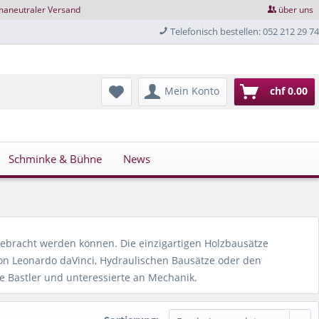
maneutraler Versand
über uns
Telefonisch bestellen: 052 212 29 74
Mein Konto
chf 0.00
Schminke & Bühne
News
bracht werden können. Die einzigartigen Holzbausätze
von Leonardo daVinci, Hydraulischen Bausätze oder den
e Bastler und unteressierte an Mechanik.