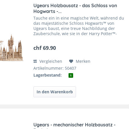
Ugears Holzbausatz - das Schloss von
Hogwarts -...
Tauche ein in eine magische Welt, während du
das majestätische Schloss Hogwarts™ von
Ugears baust, eine treue Nachbildung der
Zauberschule, wie sie in der Harry Potter™-
Filmreihe zu sehen ist. Mit seinen vielen
Türmen und Zinnen wird...
chf 69.90
Vergleichen
Merken
Artikelnummer: 50407
Lagerbestand:
1
Ugears - mechanischer Holzbausatz -