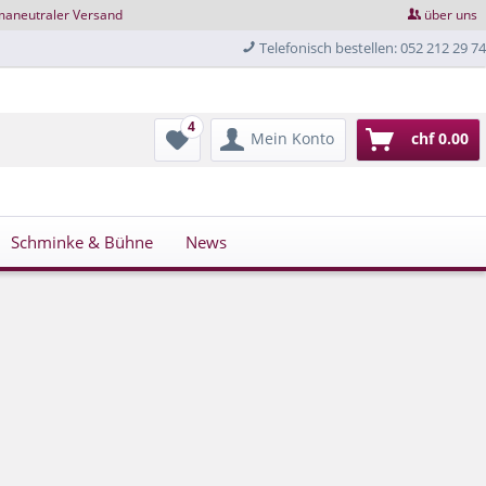
maneutraler Versand
über uns
Telefonisch bestellen: 052 212 29 74
4
Mein Konto
chf 0.00
Schminke & Bühne
News