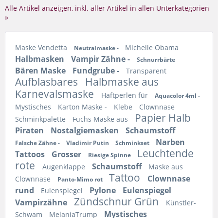
Alle Artikel anzeigen, inkl. aller Artikel in allen Unterkategorien
»
Maske Vendetta
Michelle Obama
Neutralmaske -
Halbmasken
Vampir Zähne -
Schnurrbärte
Bären Maske
Fundgrube -
Transparent
Aufblasbares
Halbmaske aus
Karnevalsmaske
Haftperlen für
Aquacolor 4ml -
Mystisches
Karton Maske -
Klebe
Clownnase
Papier Halb
Schminkpalette
Fuchs Maske aus
Piraten
Nostalgiemasken
Schaumstoff
Narben
Falsche Zähne -
Vladimir Putin
Schminkset
Leuchtende
Tattoos
Grosser
Riesige Spinne
rote
Schaumstoff
Augenklappe
Maske aus
Tattoo
Clownnase
Clownnase
Panto-Mimo rot
rund
Pylone
Eulenspiegel
Eulenspiegel
Zündschnur Grün
Vampirzähne
Künstler-
Mystisches
Schwam
MelaniaTrump