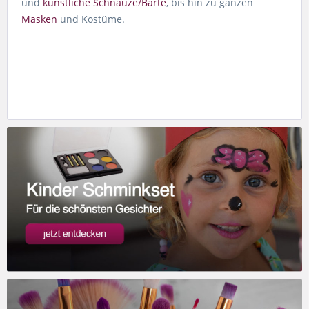
und
künstliche Schnäuze/Bärte
, bis hin zu ganzen
Masken
und Kostüme.