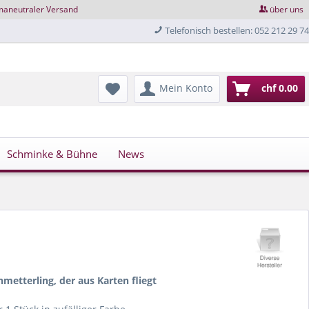
maneutraler Versand
über uns
Telefonisch bestellen: 052 212 29 74
Mein Konto
chf 0.00
Schminke & Bühne
News
hmetterling, der aus Karten fliegt