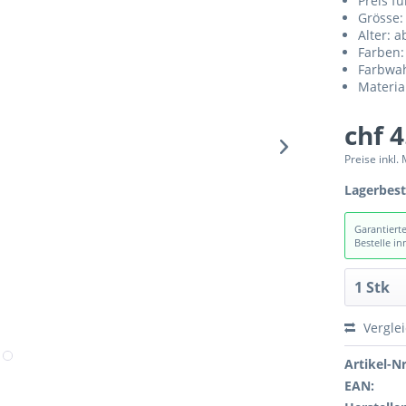
Preis fü
Grösse:
Alter: a
Farben:
Farbwahl
Materia
chf 4
Preise inkl.
Lagerbes
Garantiert
Bestelle i
Vergle
Artikel-Nr
EAN: