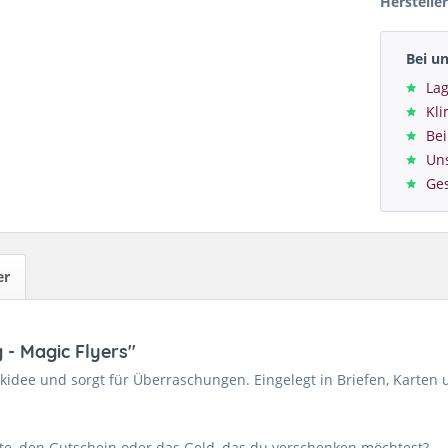
Hersteller
Bei u
Lag
Kl
Bei
Un
Ge
er
 - Magic Flyers"
idee und sorgt für Überraschungen. Eingelegt in Briefen, Karten 
te, den Gutschein oder das Geld, das du verschenken möchtest?