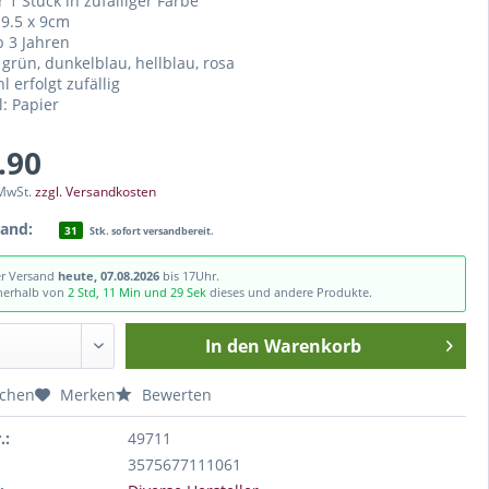
r 1 Stück in zufälliger Farbe
 9.5 x 9cm
b 3 Jahren
 grün, dunkelblau, hellblau, rosa
 erfolgt zufällig
l: Papier
.90
 MwSt.
zzgl. Versandkosten
tand:
31
Stk. sofort versandbereit.
er Versand
heute, 07.08.2026
bis 17Uhr.
nnerhalb von
2 Std, 11 Min und 29 Sek
dieses und andere Produkte.
In den
Warenkorb
ichen
Merken
Bewerten
.:
49711
3575677111061