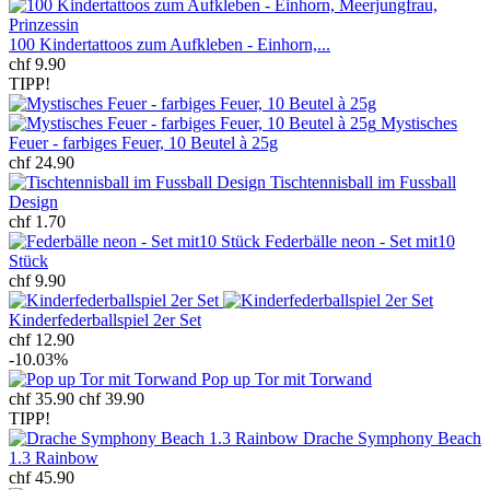
100 Kindertattoos zum Aufkleben - Einhorn,...
chf 9.90
TIPP!
Mystisches
Feuer - farbiges Feuer, 10 Beutel à 25g
chf 24.90
Tischtennisball im Fussball
Design
chf 1.70
Federbälle neon - Set mit10
Stück
chf 9.90
Kinderfederballspiel 2er Set
chf 12.90
-10.03%
Pop up Tor mit Torwand
chf 35.90
chf 39.90
TIPP!
Drache Symphony Beach
1.3 Rainbow
chf 45.90