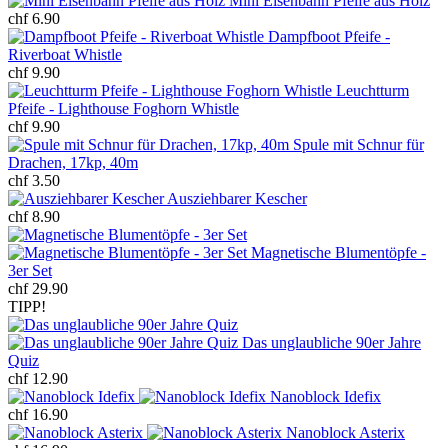
Mini Eisenbahn Pfeife aus Holz
chf 6.90
Dampfboot Pfeife -
Riverboat Whistle
chf 9.90
Leuchtturm
Pfeife - Lighthouse Foghorn Whistle
chf 9.90
Spule mit Schnur für
Drachen, 17kp, 40m
chf 3.50
Ausziehbarer Kescher
chf 8.90
Magnetische Blumentöpfe -
3er Set
chf 29.90
TIPP!
Das unglaubliche 90er Jahre
Quiz
chf 12.90
Nanoblock Idefix
chf 16.90
Nanoblock Asterix