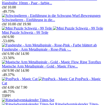
Handstäbe 10mm - Paar - farbig...
chf 10.00
-49.75%
Schwinglieren - Einführung in die...
chf 10.00
chf 19.90
Mini Puzzle Schweiz - 99 Teile
chf 6.90
-53.69%
Fundgrube - Arm Metallspirale - Rose-Pink -...
chf 6.90
chf 14.90
-33.56%
Magische Arm Metallspirale - Gold - Magic Flow...
chf 9.90
chf 14.90
-49.37%
PopPuck - Magic
Cat
chf 4.00
chf 7.90
-46.75%
TIPP!
Rätseladventskalender Tüten-