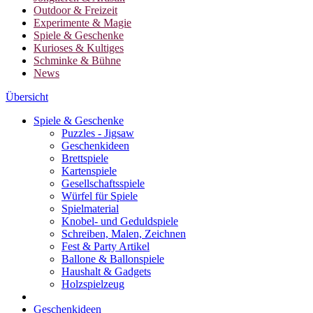
Outdoor & Freizeit
Experimente & Magie
Spiele & Geschenke
Kurioses & Kultiges
Schminke & Bühne
News
Übersicht
Spiele & Geschenke
Puzzles - Jigsaw
Geschenkideen
Brettspiele
Kartenspiele
Gesellschaftsspiele
Würfel für Spiele
Spielmaterial
Knobel- und Geduldspiele
Schreiben, Malen, Zeichnen
Fest & Party Artikel
Ballone & Ballonspiele
Haushalt & Gadgets
Holzspielzeug
Geschenkideen