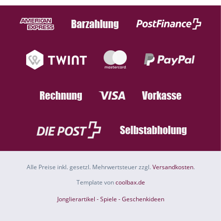
Alle Preise inkl. gesetzl. Mehrwertsteuer zzgl.
Versandkosten
.
Template von
coolbax.de
Jonglierartikel - Spiele - Geschenkideen