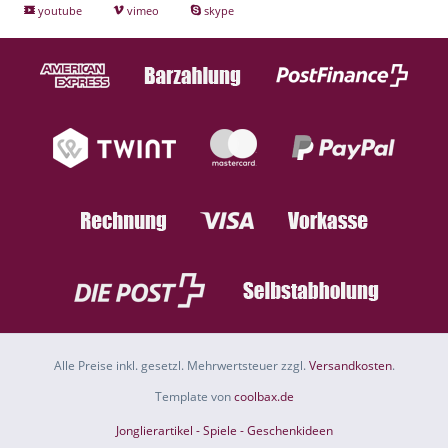
youtube
vimeo
skype
Alle Preise inkl. gesetzl. Mehrwertsteuer zzgl.
Versandkosten
.
Template von
coolbax.de
Jonglierartikel - Spiele - Geschenkideen