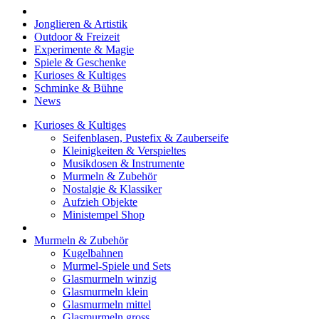
Jonglieren & Artistik
Outdoor & Freizeit
Experimente & Magie
Spiele & Geschenke
Kurioses & Kultiges
Schminke & Bühne
News
Kurioses & Kultiges
Seifenblasen, Pustefix & Zauberseife
Kleinigkeiten & Verspieltes
Musikdosen & Instrumente
Murmeln & Zubehör
Nostalgie & Klassiker
Aufzieh Objekte
Ministempel Shop
Murmeln & Zubehör
Kugelbahnen
Murmel-Spiele und Sets
Glasmurmeln winzig
Glasmurmeln klein
Glasmurmeln mittel
Glasmurmeln gross