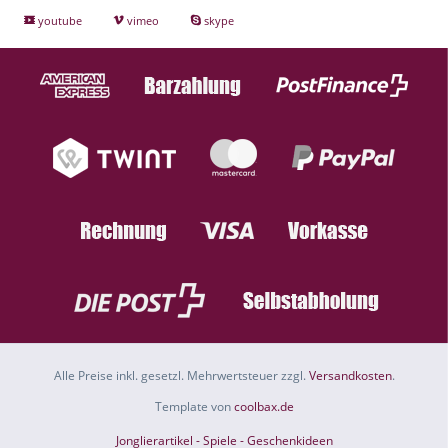
youtube
vimeo
skype
Alle Preise inkl. gesetzl. Mehrwertsteuer zzgl.
Versandkosten
.
Template von
coolbax.de
Jonglierartikel - Spiele - Geschenkideen