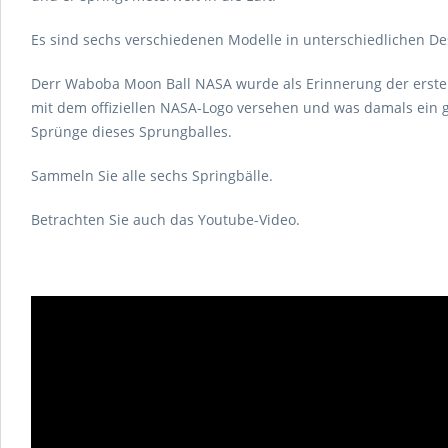
Es sind sechs verschiedenen Modelle in unterschiedlichen Des
Derr Waboba Moon Ball NASA wurde als Erinnerung der erste
mit dem offiziellen NASA-Logo versehen und was damals ein gro
Sprünge dieses Sprungballes.
Sammeln Sie alle sechs Springbälle.
Betrachten Sie auch das Youtube-Video.