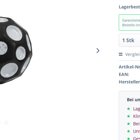
Lagerbes
Garantiert
Bestelle i
Vergle
Artikel-Nr
EAN:
Hersteller
Bei u
Lag
Kl
Bei
Un
Ge