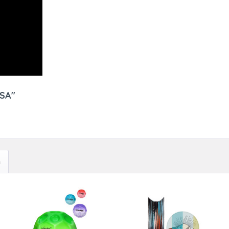
ASA"
h