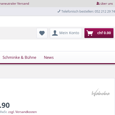
maneutraler Versand
über uns
Telefonisch bestellen: 052 212 29 74
Mein Konto
chf 0.00
Schminke & Bühne
News
.90
 MwSt.
zzgl. Versandkosten