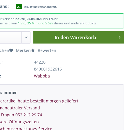
tand:
23
Stk. sofort versandbereit.
er Versand
heute, 07.08.2026
bis 17Uhr.
nnerhalb von
1 Std, 35 Min und 4 Sek
dieses und andere Produkte.
In den
Warenkorb
ichen
Merken
Bewerten
.:
44220
840001932616
:
Waboba
ns immer
erartikel heute bestellt morgen geliefert
imaneutraler Versand
 Fragen 052 212 29 74
sere Öffnungszeiten
schenkverpackungs Service