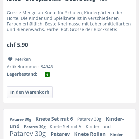
Grosse Menge an Knete für Schulen, Kindergärten oder
Horte. Die Kinder und Spielknete ist in verschiedenen
Farben erhältlich. Beste Knetmasse mit Lebensmittelfarben
und Bienenwachs. Farbe: Rot, Grösse der Blockknete:
110x55x38mm, Menge:...
chf 5.90
Merken
Artikelnummer: 34946
Lagerbestand:
4
Knete Set mit 6
Kinder-
Patarev 30g
Patarev 30g
und
Knete Set mit 5
Kinder- und
Patarev 30g
Patarev 30g
Patarev
Knete Rollen
Kinder-