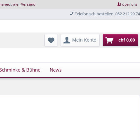
maneutraler Versand
über uns
Telefonisch bestellen: 052 212 29 74
Mein Konto
chf 0.00
Schminke & Bühne
News