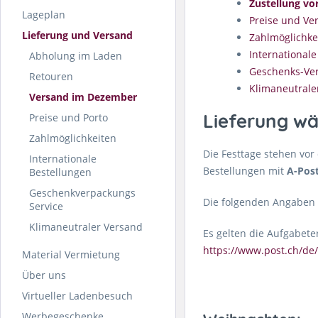
Zustellung vo
Lageplan
Preise und Ve
Lieferung und Versand
Zahlmöglichke
Internationale
Abholung im Laden
Geschenks-Ver
Retouren
Klimaneutrale
Versand im Dezember
Lieferung wä
Preise und Porto
Zahlmöglichkeiten
Die Festtage stehen vor
Internationale
Bestellungen mit
A-Post
Bestellungen
Geschenkverpackungs
Die folgenden Angaben g
Service
Klimaneutraler Versand
Es gelten die Aufgabet
https://www.post.ch/d
Material Vermietung
Über uns
Virtueller Ladenbesuch
Werbegeschenke