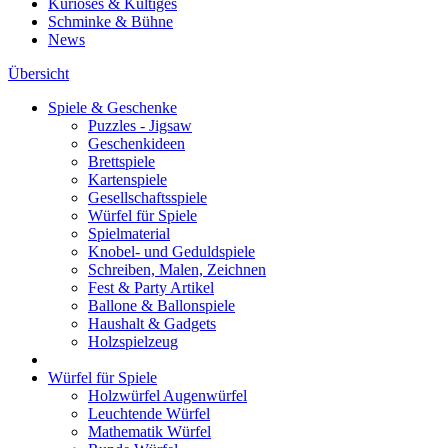
Kurioses & Kultiges
Schminke & Bühne
News
Übersicht
Spiele & Geschenke
Puzzles - Jigsaw
Geschenkideen
Brettspiele
Kartenspiele
Gesellschaftsspiele
Würfel für Spiele
Spielmaterial
Knobel- und Geduldspiele
Schreiben, Malen, Zeichnen
Fest & Party Artikel
Ballone & Ballonspiele
Haushalt & Gadgets
Holzspielzeug
Würfel für Spiele
Holzwürfel Augenwürfel
Leuchtende Würfel
Mathematik Würfel