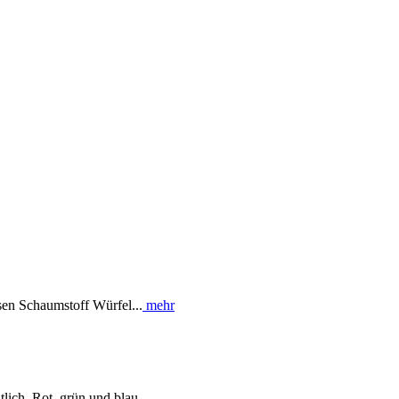
sen Schaumstoff Würfel...
mehr
lich. Rot, grün und blau.