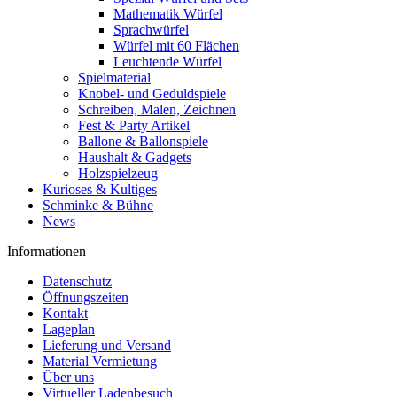
Mathematik Würfel
Sprachwürfel
Würfel mit 60 Flächen
Leuchtende Würfel
Spielmaterial
Knobel- und Geduldspiele
Schreiben, Malen, Zeichnen
Fest & Party Artikel
Ballone & Ballonspiele
Haushalt & Gadgets
Holzspielzeug
Kurioses & Kultiges
Schminke & Bühne
News
Informationen
Datenschutz
Öffnungszeiten
Kontakt
Lageplan
Lieferung und Versand
Material Vermietung
Über uns
Virtueller Ladenbesuch