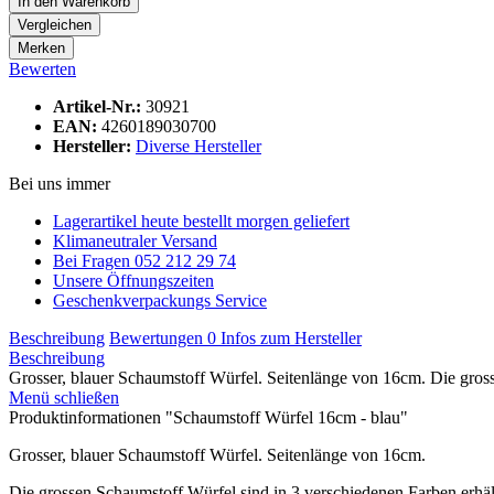
In den
Warenkorb
Vergleichen
Merken
Bewerten
Artikel-Nr.:
30921
EAN:
4260189030700
Hersteller:
Diverse Hersteller
Bei uns immer
Lagerartikel heute bestellt morgen geliefert
Klimaneutraler Versand
Bei Fragen 052 212 29 74
Unsere Öffnungszeiten
Geschenkverpackungs Service
Beschreibung
Bewertungen
0
Infos zum Hersteller
Beschreibung
Grosser, blauer Schaumstoff Würfel. Seitenlänge von 16cm. Die gros
Menü schließen
Produktinformationen "Schaumstoff Würfel 16cm - blau"
Grosser, blauer Schaumstoff Würfel. Seitenlänge von 16cm.
Die grossen Schaumstoff Würfel sind in 3 verschiedenen Farben erhält