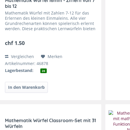
Mathematik Würfel 16mm - Ziffern von 7
bis 12
Mathematik Würfel mit Zahlen 7-12 für das
Erlernen des kleinen Einmaleins. Alle vier
Grundrechenarten können spielerisch erlernt
werden. Diese praktischen Lernwürfeln bieten
aber noch zusätzliche Möglichkeiten. Die
Würfel sind vielseitig...
chf 1.50
Vergleichen
Merken
Artikelnummer: 46878
Lagerbestand:
26
Mathematik Würfel Classroom-Set mit 31
Würfeln