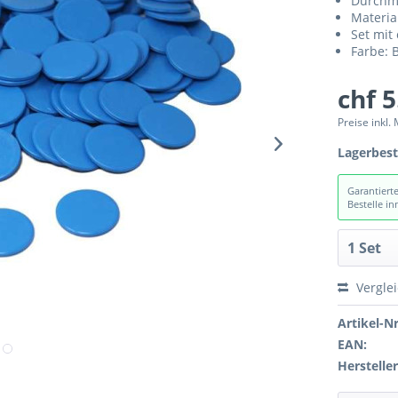
Durchm
Materia
Set mit 
Farbe: 
chf 5
Preise inkl.
Lagerbes
Garantiert
Bestelle i
Vergle
Artikel-Nr
EAN:
Hersteller