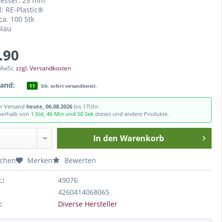
esser: 25 mm
l: RE-Plastic®
ca. 100 Stk
Blau
.90
 MwSt.
zzgl. Versandkosten
tand:
11
Stk. sofort versandbereit.
er Versand
heute, 06.08.2026
bis 17Uhr.
nnerhalb von
1 Std, 46 Min und 49 Sek
dieses und andere Produkte.
In den
Warenkorb
ichen
Merken
Bewerten
.:
49076
4260414068065
:
Diverse Hersteller