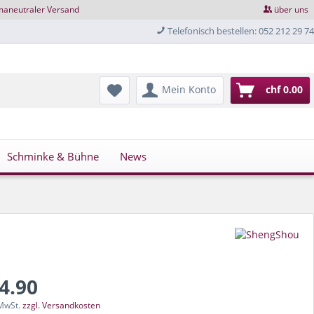
maneutraler Versand
über uns
Telefonisch bestellen: 052 212 29 74
Mein Konto
chf 0.00
Schminke & Bühne
News
34.90
 MwSt.
zzgl. Versandkosten