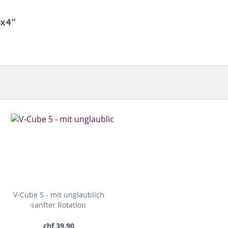
3x4"
V-Cube 5 - mit unglaublich
sanfter Rotation
chf 39.90