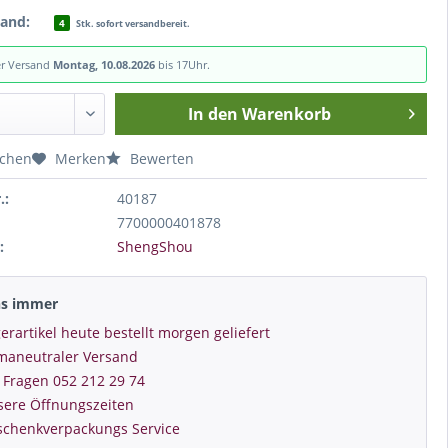
tand:
4
Stk. sofort versandbereit.
er Versand
Montag, 10.08.2026
bis 17Uhr.
In den
Warenkorb
ichen
Merken
Bewerten
.:
40187
7700000401878
:
ShengShou
ns immer
erartikel heute bestellt morgen geliefert
imaneutraler Versand
 Fragen 052 212 29 74
sere Öffnungszeiten
schenkverpackungs Service