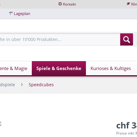
n
Kontakt
Kli
Lageplan
ente & Magie
Spiele & Geschenke
Kurioses & Kultiges
dspiele
Speedcubes
chf 
Preise inkl.