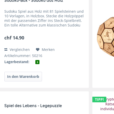
Sudoku-Box - Sudoku aus Holz
Sudoku Spiel aus Holz mit 81 Spielsteinen und
10 Vorlagen, in Holzbox. Stecke die Holzpöppel
mit der passenden Ziffer ins Steck-Spielbrett.
Ein tolle Alternative zum klassischen Sudoku
und ideal als Geschenk für jeden Sudoku-Fan.
So...
chf 14.90
Vergleichen
Merken
Artikelnummer: 50216
Lagerbestand:
3
TIPP!
Spiel des Lebens - Legepuzzle