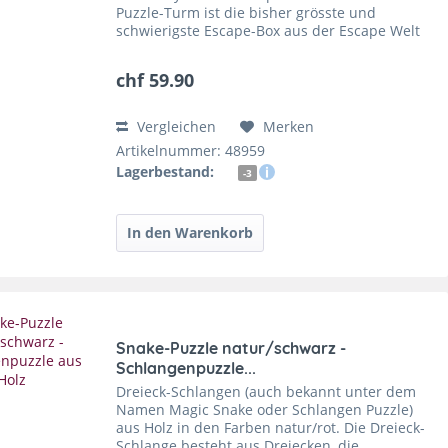
Puzzle-Turm ist die bisher grösste und
schwierigste Escape-Box aus der Escape Welt
Reihe - es dauert über 120 Minuten, um sie zu
lösen. Diese...
chf 59.90
Vergleichen
Merken
Artikelnummer: 48959
Lagerbestand:
-3
Snake-Puzzle natur/schwarz -
Schlangenpuzzle...
Dreieck-Schlangen (auch bekannt unter dem
Namen Magic Snake oder Schlangen Puzzle)
aus Holz in den Farben natur/rot. Die Dreieck-
Schlange besteht aus Dreiecken, die