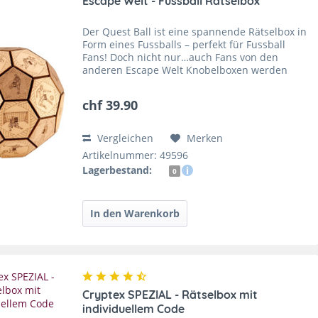
Escape Welt - Fussball Rätselbox
Der Quest Ball ist eine spannende Rätselbox in
Form eines Fussballs – perfekt für Fussball
Fans! Doch nicht nur…auch Fans von den
anderen Escape Welt Knobelboxen werden
Freude daran haben. Durch den eher
leichteren Schwierigkeitsgrad...
chf 39.90
Vergleichen
Merken
Artikelnummer: 49596
Lagerbestand:
0
Cryptex SPEZIAL - Rätselbox mit
individuellem Code