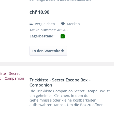
miteinander verbunden sind. Durch Klappen
und Falten der einzelnen...
chf 10.90
Vergleichen
Merken
Artikelnummer: 48546
Lagerbestand:
4
Trickkiste - Secret Escape Box –
Companion
Die Trickkiste Companion Secret Escape Box ist
ein geheimes Kästchen, in dem du
Geheimnisse oder kleine Kostbarkeiten
aufbewahren kannst. Um die Box zu öffnen
musst du aber den Zugangsweg knacken. Auf
der Packung findest du einen...