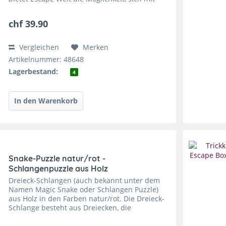
dem Cryptex Drehpuzzle - dem geheimen
Rätsel von Leonardo in den Händen, wie...
chf 39.90
Vergleichen
Merken
Artikelnummer: 48648
Lagerbestand:
4
Snake-Puzzle natur/rot -
Schlangenpuzzle aus Holz
Dreieck-Schlangen (auch bekannt unter dem
Namen Magic Snake oder Schlangen Puzzle)
aus Holz in den Farben natur/rot. Die Dreieck-
Schlange besteht aus Dreiecken, die
miteinander verbunden sind. Durch Klappen
und Falten der einzelnen...