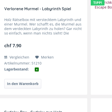
TIPP!
Verlorene Murmel - Labyrinth Spiel
Holz Rätselbox mit verstecktem Labyrinth und
einer Murmel. Wer schafft es, die Murmel aus
dem verdeckten Labyrinth zu holen? Gar nicht
so einfach, wenn man nichts sieht! Die
"Verlorene Murmel" ist ein kniffliges
Geduldsspiel, bei der mit...
chf 7.90
Vergleichen
Merken
Artikelnummer: 51210
Lagerbestand:
4