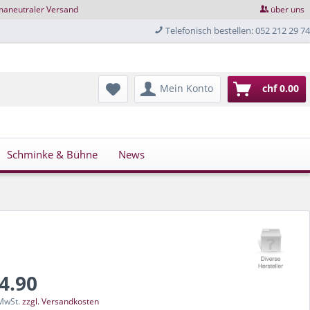
maneutraler Versand
über uns
Telefonisch bestellen: 052 212 29 74
Mein Konto
chf 0.00
Schminke & Bühne
News
74.90
 MwSt.
zzgl. Versandkosten