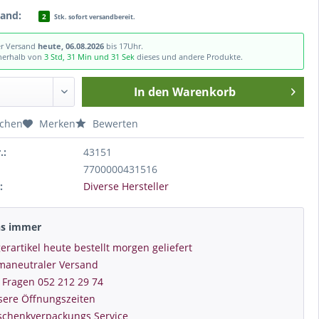
tand:
2
Stk. sofort versandbereit.
er Versand
heute, 06.08.2026
bis 17Uhr.
nnerhalb von
3 Std, 31 Min und 30 Sek
dieses und andere Produkte.
In den
Warenkorb
ichen
Merken
Bewerten
.:
43151
7700000431516
:
Diverse Hersteller
ns immer
erartikel heute bestellt morgen geliefert
imaneutraler Versand
 Fragen 052 212 29 74
sere Öffnungszeiten
schenkverpackungs Service