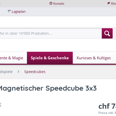
n
Kontakt
Kli
Lageplan
ente & Magie
Spiele & Geschenke
Kurioses & Kultiges
dspiele
Speedcubes
Magnetischer Speedcube 3x3
chf 
Preise inkl.