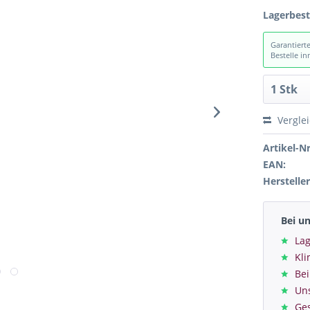
Lagerbes
Garantiert
Bestelle i
Vergle
Artikel-Nr
EAN:
Hersteller
Bei u
Lag
Kl
Bei
Un
Ge