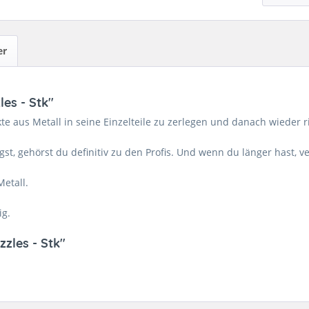
er
es - Stk"
kte aus Metall in seine Einzelteile zu zerlegen und danach wieder
gst, gehörst du definitiv zu den Profis. Und wenn du länger hast, 
etall.
ig.
zles - Stk"