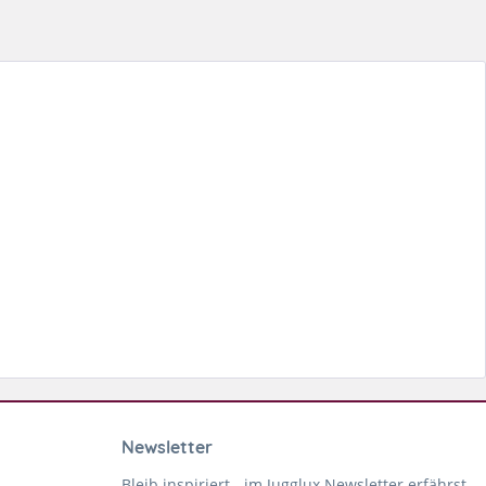
Newsletter
Bleib inspiriert - im Jugglux Newsletter erfährst