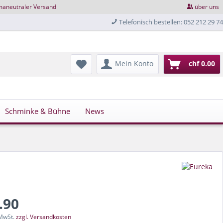
maneutraler Versand
über uns
Telefonisch bestellen: 052 212 29 74
Mein Konto
chf 0.00
Schminke & Bühne
News
.90
 MwSt.
zzgl. Versandkosten