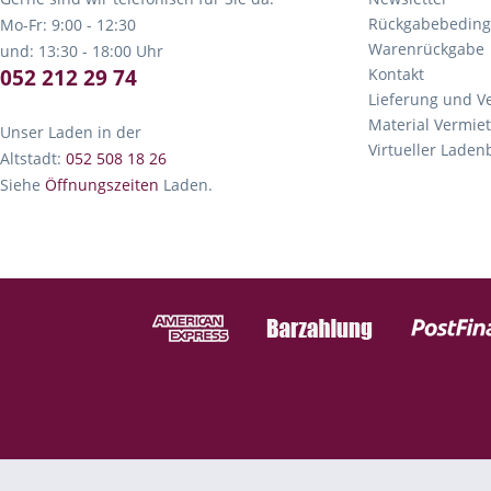
Rückgabebedin
Mo-Fr: 9:00 - 12:30
Warenrückgabe
und: 13:30 - 18:00 Uhr
052 212 29 74
Kontakt
Lieferung und V
Material Vermie
Unser Laden in der
Virtueller Lade
Altstadt:
052 508 18 26
Siehe
Öffnungszeiten
Laden.