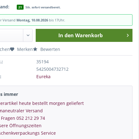
tand:
21
Stk. sofort versandbereit.
er Versand
Montag, 10.08.2026
bis 17Uhr.
In den
Warenkorb
ichen
Merken
Bewerten
.:
35194
5425004732712
:
Eureka
ns immer
erartikel heute bestellt morgen geliefert
imaneutraler Versand
 Fragen 052 212 29 74
sere Öffnungszeiten
schenkverpackungs Service