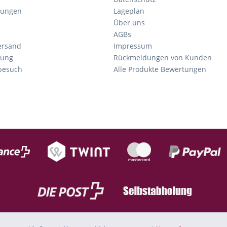
gungen
Lageplan
Über uns
AGBs
ersand
Impressum
tung
Rückmeldungen von Kunden
nbesuch
Alle Produkte Bewertungen