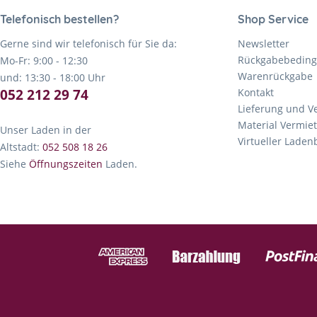
Telefonisch bestellen?
Shop Service
Gerne sind wir telefonisch für Sie da:
Newsletter
Rückgabebedin
Mo-Fr: 9:00 - 12:30
Warenrückgabe
und: 13:30 - 18:00 Uhr
052 212 29 74
Kontakt
Lieferung und V
Material Vermie
Unser Laden in der
Virtueller Lade
Altstadt:
052 508 18 26
Siehe
Öffnungszeiten
Laden.