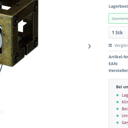
Lagerbes
Garantiert
Vergle
Artikel-Nr
EAN:
Hersteller
Bei u
Lag
Kl
Bei
Un
Ge