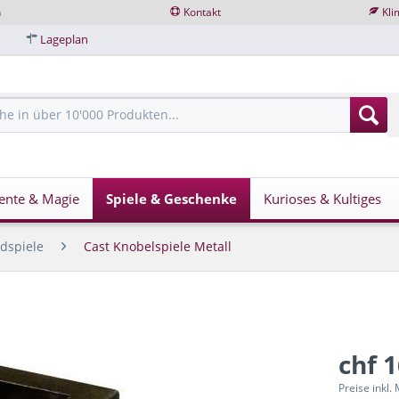
n
Kontakt
Kli
Lageplan
ente & Magie
Spiele & Geschenke
Kurioses & Kultiges
dspiele
Cast Knobelspiele Metall
chf 
Preise inkl.