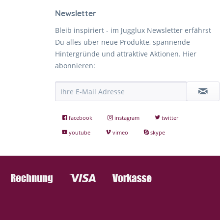
Newsletter
Bleib inspiriert - im Jugglux Newsletter erfährst
Du alles über neue Produkte, spannende
Hintergründe und attraktive Aktionen. Hier
abonnieren:
facebook
instagram
twitter
youtube
vimeo
skype