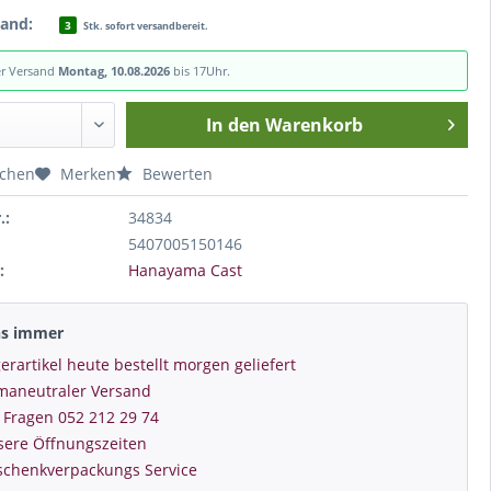
tand:
3
Stk. sofort versandbereit.
er Versand
Montag, 10.08.2026
bis 17Uhr.
In den
Warenkorb
ichen
Merken
Bewerten
.:
34834
5407005150146
:
Hanayama Cast
ns immer
erartikel heute bestellt morgen geliefert
imaneutraler Versand
 Fragen 052 212 29 74
sere Öffnungszeiten
schenkverpackungs Service