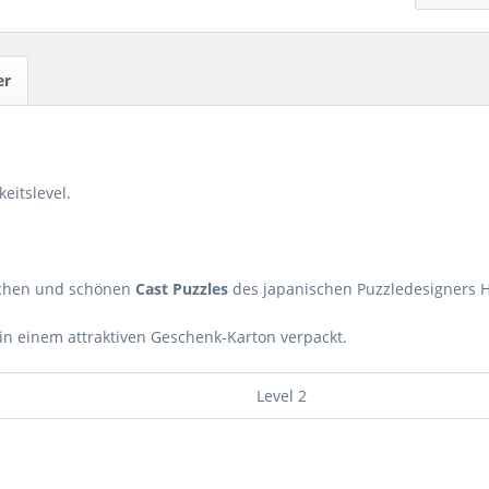
er
eitslevel.
lichen und schönen
Cast Puzzles
des japanischen Puzzledesigners H
n einem attraktiven Geschenk-Karton verpackt.
Level 2