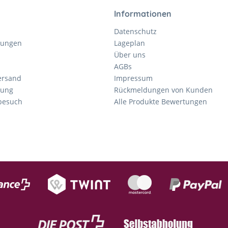
Informationen
Datenschutz
gungen
Lageplan
Über uns
AGBs
ersand
Impressum
tung
Rückmeldungen von Kunden
nbesuch
Alle Produkte Bewertungen