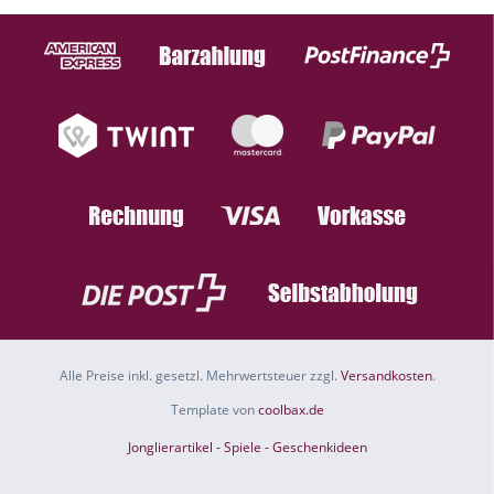
Alle Preise inkl. gesetzl. Mehrwertsteuer zzgl.
Versandkosten
.
Template von
coolbax.de
Jonglierartikel - Spiele - Geschenkideen