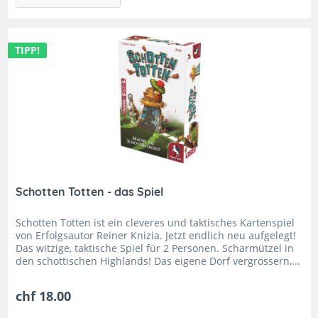
TIPP!
Schotten Totten - das Spiel
Schotten Totten ist ein cleveres und taktisches Kartenspiel
von Erfolgsautor Reiner Knizia. Jetzt endlich neu aufgelegt!
Das witzige, taktische Spiel für 2 Personen. Scharmützel in
den schottischen Highlands! Das eigene Dorf vergrössern,...
chf 18.00