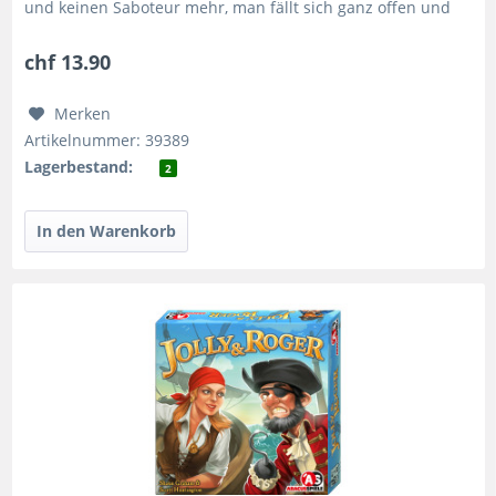
und keinen Saboteur mehr, man fällt sich ganz offen und
schamlos in den...
chf 13.90
Merken
Artikelnummer: 39389
Lagerbestand:
2