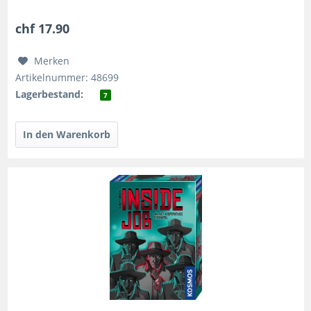
Karten in...
chf 17.90
Merken
Artikelnummer: 48699
Lagerbestand:
7