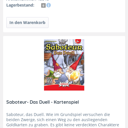
Lagerbestand:
0
Saboteur- Das Duell - Kartenspiel
Saboteur, das Duell. Wie im Grundspiel versuchen die
beiden Zwerge, sich einen Weg zu den ausliegenden
Goldkarten zu graben. Es gibt keine verdeckten Charaktere