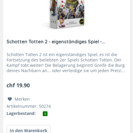
Schotten Totten 2 - eigenständiges Spiel -...
Schotten Totten 2 ist ein eigenständiges Spiel, es ist die
Fortsetzung des beliebten 2er Spiels Schotten Totten. Der
Kampf tobt weiter! Die Belagerung beginnt! Greife die Burg
deines Nachbarn an... oder verteidige sie um jeden Preis!...
chf 19.90
Merken
Artikelnummer: 50274
Lagerbestand:
1