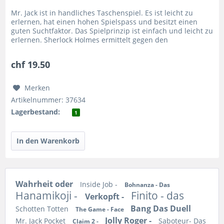
Mr. Jack ist in handliches Taschenspiel. Es ist leicht zu
erlernen, hat einen hohen Spielspass und besitzt einen
guten Suchtfaktor. Das Spielprinzip ist einfach und leicht zu
erlernen. Sherlock Holmes ermittelt gegen den
Frauenmörder...
chf 19.50
Merken
Artikelnummer: 37634
Lagerbestand:
1
Wahrheit oder
Inside Job -
Bohnanza - Das
Hanamikoji -
Finito - das
Verkopft -
Bang Das Duell
Schotten Totten
The Game - Face
Jolly Roger -
Mr. Jack Pocket
Saboteur- Das
Claim 2 -