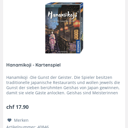
Hanamikoji - Kartenspiel
Hanamikoji -Die Gunst der Geister. Die Spieler besitzen
traditionelle japanische Restaurants und wollen jeweils die
Gunst der sieben berühmten Geishas von Japan gewinnen,
damit sie viele Gäste anlocken. Geishas sind Meisterinnen
von...
chf 17.90
Merken
Artikelnummer: 40846