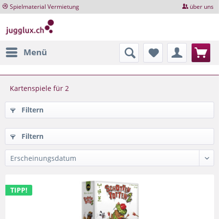
Spielmaterial Vermietung
über uns
Menü
Kartenspiele für 2
Filtern
Filtern
TIPP!