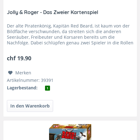
Jolly & Roger - Das Zweier Kartenspiel
Der alte Piratenkönig, Kapitän Red Beard, ist kaum von der
Bildfläche verschwunden, da streiten sich die anderen
Seeräuber, Freibeuter und Korsaren bereits um die
Nachfolge. Dabei schlüpfen genau zwei Spieler in die Rollen
von Julienne...
chf 19.90
Merken
Artikelnummer: 39391
Lagerbestand:
1