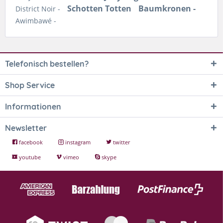
Schotten Totten
Baumkronen -
District Noir -
Awimbawé -
Telefonisch bestellen?
Shop Service
Informationen
Newsletter
facebook
instagram
twitter
youtube
vimeo
skype