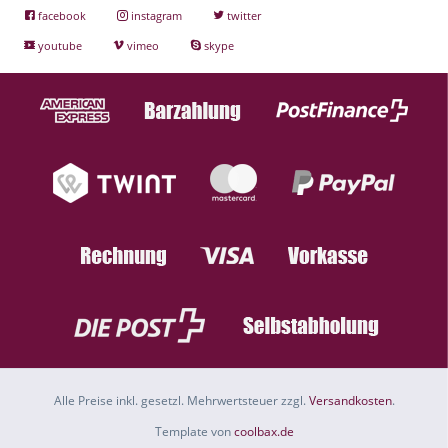
facebook
instagram
twitter
youtube
vimeo
skype
Alle Preise inkl. gesetzl. Mehrwertsteuer zzgl.
Versandkosten
.
Template von
coolbax.de