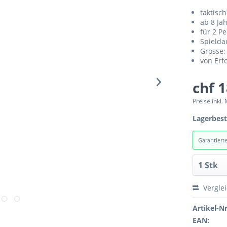
taktisch
ab 8 Ja
für 2 P
Spielda
Grösse:
von Erf
chf 
Preise inkl.
Lagerbes
Garantiert
Vergle
Artikel-Nr
EAN: