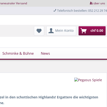
maneutraler Versand
über uns
Telefonisch bestellen: 052 212 29 74
Mein Konto
chf 0.00
Schminke & Bühne
News
el in den schottischen Highlands! Ergattere die wichtigsten
ne.