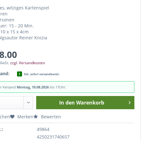
es, witziges Kartenspiel
hren
ersonen
uer: 15 - 20 Min.
 10 x 15 x 4cm
olgsautor Reiner Knizia
18.00
 MwSt.
zzgl. Versandkosten
tand:
1
Stk. sofort versandbereit.
er Versand
Montag, 10.08.2026
bis 17Uhr.
In den
Warenkorb
ichen
Merken
Bewerten
.:
49864
4250231740657