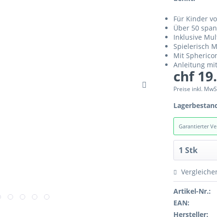
Für Kinder v
Über 50 span
Inklusive Mul
Spielerisch 
Mit Spherico
Anleitung mi
chf 19
Preise inkl. MwS
Lagerbestan
Garantierter V
Vergleiche
Artikel-Nr.:
EAN:
Hersteller: