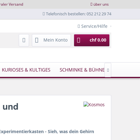
raler Versand
über uns
Telefonisch bestellen: 052 212 29 74
Service/Hilfe
Mein Konto
chf 0.00
KURIOSES & KULTIGES
SCHMINKE & BÜHNE
NEWS

n und
 Experimentierkasten - Sieh, was dein Gehirn