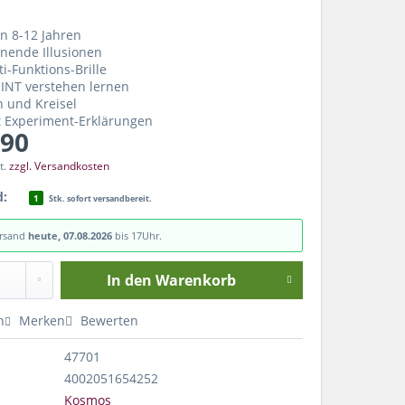
on 8-12 Jahren
nende Illusionen
ti-Funktions-Brille
MINT verstehen lernen
n und Kreisel
t Experiment-Erklärungen
.90
t.
zzgl. Versandkosten
d:
1
Stk. sofort versandbereit.
ersand
heute, 07.08.2026
bis 17Uhr.
In den
Warenkorb
n
Merken
Bewerten
47701
4002051654252
Kosmos