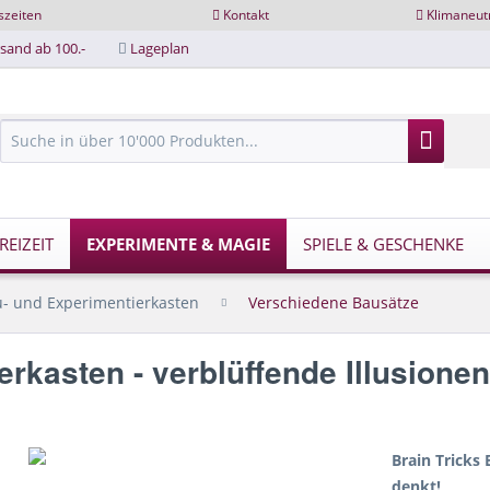
szeiten
Kontakt
Klimaneut
sand ab 100.-
Lageplan
EIZEIT
EXPERIMENTE & MAGIE
SPIELE & GESCHENKE
- und Experimentierkasten
Verschiedene Bausätze
erkasten - verblüffende Illusione
Brain Tricks
denkt!