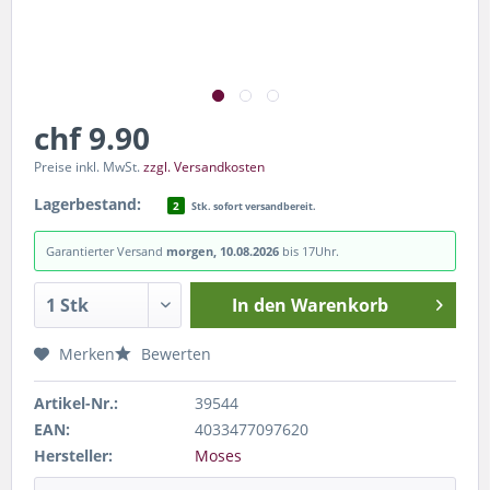
chf 9.90
Preise inkl. MwSt.
zzgl. Versandkosten
Lagerbestand:
2
Stk. sofort versandbereit.
Garantierter Versand
morgen, 10.08.2026
bis 17Uhr.
In den
Warenkorb
Merken
Bewerten
Artikel-Nr.:
39544
EAN:
4033477097620
Hersteller:
Moses