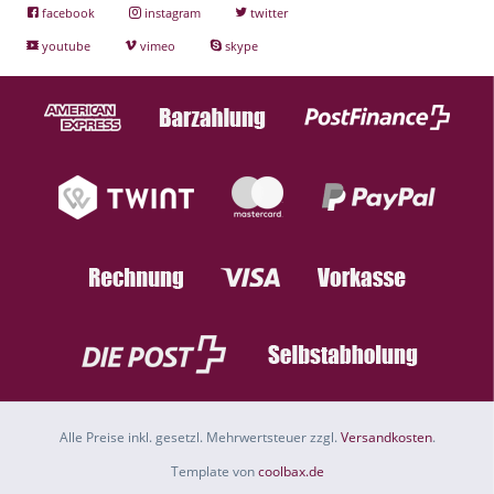
facebook
instagram
twitter
youtube
vimeo
skype
Alle Preise inkl. gesetzl. Mehrwertsteuer zzgl.
Versandkosten
.
Template von
coolbax.de