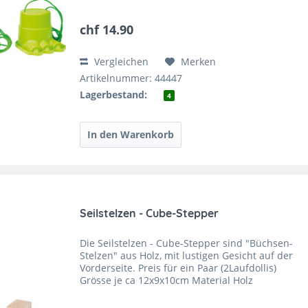
komplett mit Griffschnur geliefert. Eine tolle
Geschenkidee für...
chf 14.90
Vergleichen
Merken
Artikelnummer: 44447
Lagerbestand:
4
Seilstelzen - Cube-Stepper
Die Seilstelzen - Cube-Stepper sind "Büchsen-
Stelzen" aus Holz, mit lustigen Gesicht auf der
Vorderseite. Preis für ein Paar (2Laufdollis)
Grösse je ca 12x9x10cm Material Holz
Hergestellt in Deutschland. Seilstelzen oder
Cube-Stepper...