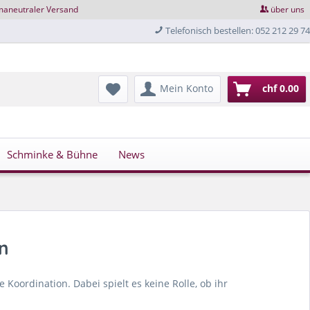
maneutraler Versand
über uns
Telefonisch bestellen: 052 212 29 74
Mein Konto
chf 0.00
Schminke & Bühne
News
n
Koordination. Dabei spielt es keine Rolle, ob ihr