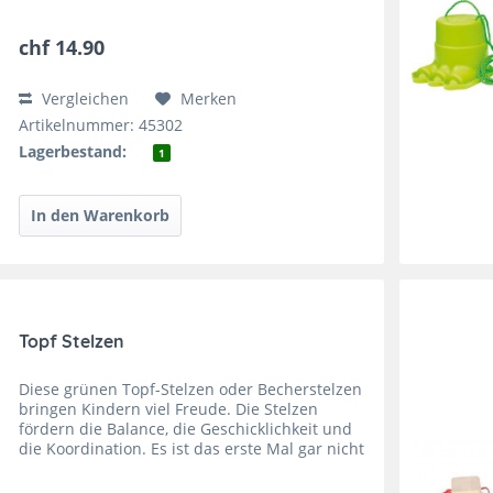
Spielplatz oder zu Hause spielen. Die Stelzen
können das...
chf 14.90
Vergleichen
Merken
Artikelnummer: 45302
Lagerbestand:
1
Topf Stelzen
Diese grünen Topf-Stelzen oder Becherstelzen
bringen Kindern viel Freude. Die Stelzen
fördern die Balance, die Geschicklichkeit und
die Koordination. Es ist das erste Mal gar nicht
so einfach aber bald kommt ein Riesenstolz
auf, wenn es...