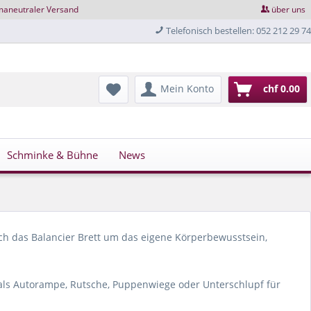
maneutraler Versand
über uns
Telefonisch bestellen: 052 212 29 74
Mein Konto
chf 0.00
Schminke & Bühne
News
sich das Balancier Brett um das eigene Körperbewusstsein,
 als Autorampe, Rutsche, Puppenwiege oder Unterschlupf für