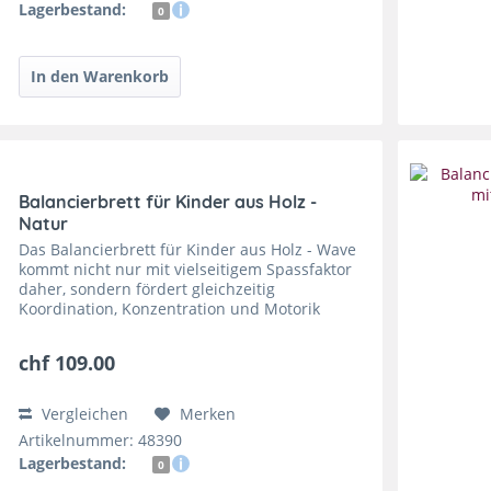
Lagerbestand:
0
Balancierbrett für Kinder aus Holz -
Natur
Das Balancierbrett für Kinder aus Holz - Wave
kommt nicht nur mit vielseitigem Spassfaktor
daher, sondern fördert gleichzeitig
Koordination, Konzentration und Motorik
deines Kindes. Durch die Halfpipe Form kann
es zum Balancieren genutzt...
chf 109.00
Vergleichen
Merken
Artikelnummer: 48390
Lagerbestand:
0