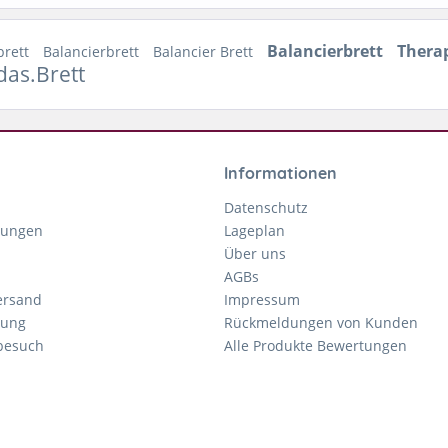
Balancierbrett
Therap
brett
Balancierbrett
Balancier Brett
das.Brett
Informationen
Datenschutz
gungen
Lageplan
Über uns
AGBs
ersand
Impressum
tung
Rückmeldungen von Kunden
nbesuch
Alle Produkte Bewertungen