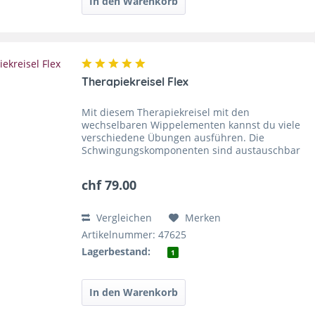
Therapiekreisel Flex
Mit diesem Therapiekreisel mit den
wechselbaren Wippelementen kannst du viele
verschiedene Übungen ausführen. Die
Schwingungskomponenten sind austauschbar
und können für viele unterschiedliche
Übungen verwendet werden. In
chf 79.00
kreisförmigen...
Vergleichen
Merken
Artikelnummer: 47625
Lagerbestand:
1