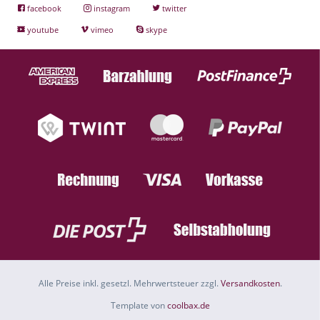
facebook
instagram
twitter
youtube
vimeo
skype
Alle Preise inkl. gesetzl. Mehrwertsteuer zzgl.
Versandkosten
.
Template von
coolbax.de