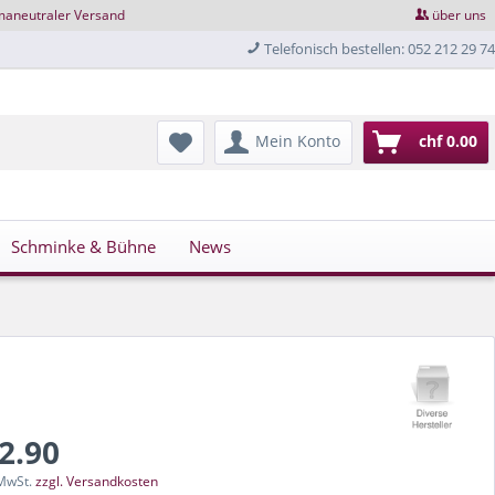
maneutraler Versand
über uns
Telefonisch bestellen: 052 212 29 74
Mein Konto
chf 0.00
Schminke & Bühne
News
32.90
 MwSt.
zzgl. Versandkosten