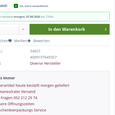
tand:
2
Stk. sofort versandbereit.
er Versand
morgen, 07.08.2026
bis 17Uhr.
In den
Warenkorb
ichen
Merken
Bewerten
.:
34657
4009197649357
:
Diverse Hersteller
ns immer
erartikel heute bestellt morgen geliefert
imaneutraler Versand
 Fragen 052 212 29 74
sere Öffnungszeiten
schenkverpackungs Service