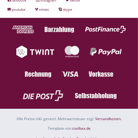
facebook
instagram
twitter
youtube
vimeo
skype
Alle Preise inkl. gesetzl. Mehrwertsteuer zzgl.
Versandkosten
.
Template von
coolbax.de