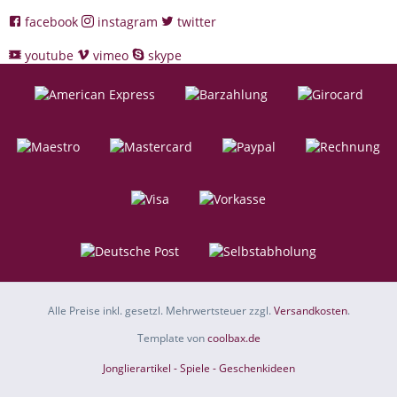
facebook
instagram
twitter
youtube
vimeo
skype
Alle Preise inkl. gesetzl. Mehrwertsteuer zzgl.
Versandkosten
.
Template von
coolbax.de
Jonglierartikel - Spiele - Geschenkideen