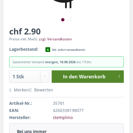
chf 2.90
Preise inkl. MwSt.
zzgl. Versandkosten
Lagerbestand:
4
Stk. sofort versandbereit.
Garantierter Versand
morgen, 10.08.2026
bis 17Uhr.
In den
Warenkorb
Merken
Bewerten
Artikel-Nr.:
35781
EAN:
4260338198077
Hersteller:
stemplino
Bei uns immer