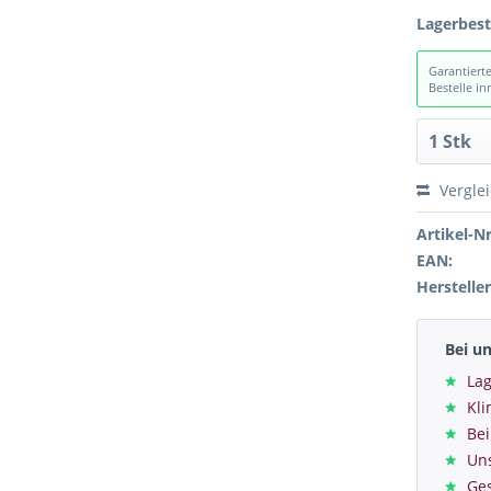
Lagerbes
Garantiert
Bestelle i
Vergle
Artikel-Nr
EAN:
Hersteller
Bei u
Lag
Kl
Bei
Un
Ge