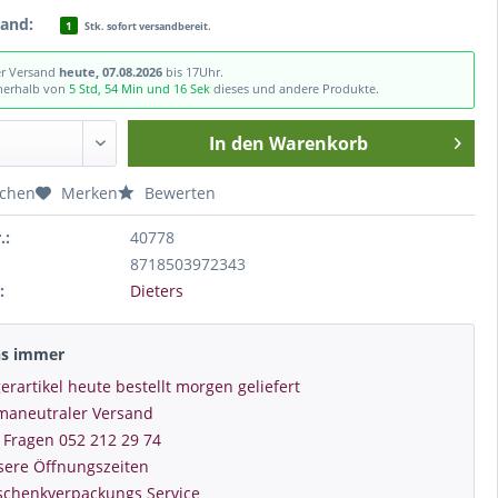
tand:
1
Stk. sofort versandbereit.
er Versand
heute, 07.08.2026
bis 17Uhr.
nnerhalb von
5 Std, 54 Min und 15 Sek
dieses und andere Produkte.
In den
Warenkorb
ichen
Merken
Bewerten
.:
40778
8718503972343
:
Dieters
ns immer
erartikel heute bestellt morgen geliefert
imaneutraler Versand
 Fragen 052 212 29 74
sere Öffnungszeiten
schenkverpackungs Service