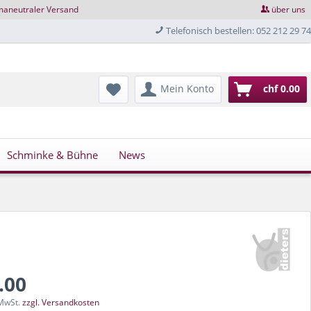
maneutraler Versand
über uns
Telefonisch bestellen: 052 212 29 74
Mein Konto
chf 0.00
Schminke & Bühne
News
.00
 MwSt.
zzgl. Versandkosten