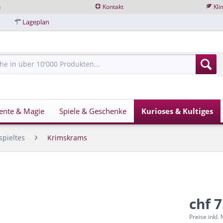
n
Kontakt
Kli
Lageplan
ente & Magie
Spiele & Geschenke
Kurioses & Kultiges
spieltes
Krimskrams
chf 7
Preise inkl.