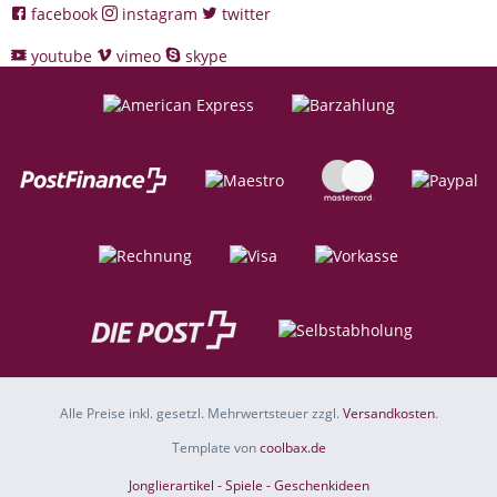
facebook
instagram
twitter
youtube
vimeo
skype
Alle Preise inkl. gesetzl. Mehrwertsteuer zzgl.
Versandkosten
.
Template von
coolbax.de
Jonglierartikel - Spiele - Geschenkideen