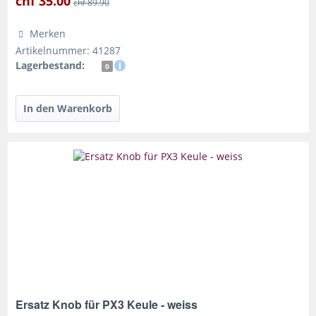
chf 35.00
chf 89.90
Merken
Artikelnummer: 41287
Lagerbestand:
0
Ersatz Knob für PX3 Keule - weiss