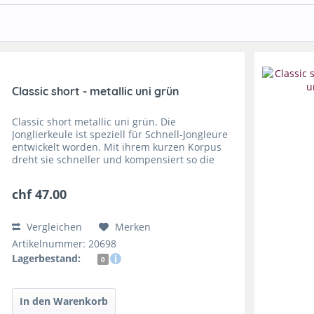
Classic short - metallic uni grün
Classic short metallic uni grün. Die
Jonglierkeule ist speziell für Schnell-Jongleure
entwickelt worden. Mit ihrem kurzen Korpus
dreht sie schneller und kompensiert so die
geringere Wurfhöhe. Classic short Circus
Volldeko, die Keule von...
chf 47.00
Vergleichen
Merken
Artikelnummer: 20698
Lagerbestand:
0