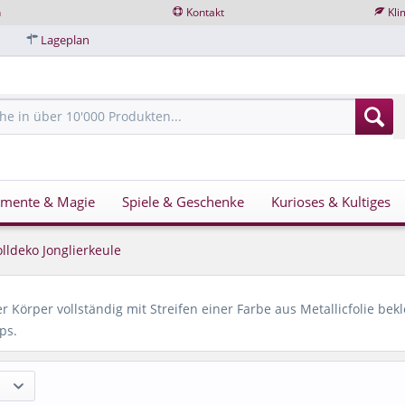
n
Kontakt
Kli
Lageplan
imente & Magie
Spiele & Geschenke
Kurioses & Kultiges
olldeko Jonglierkeule
er Körper vollständig mit Streifen einer Farbe aus Metallicfolie be
ps.