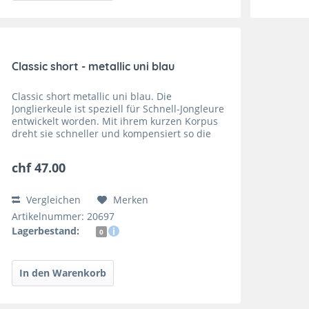
Classic short - metallic uni blau
Classic short metallic uni blau. Die
Jonglierkeule ist speziell für Schnell-Jongleure
entwickelt worden. Mit ihrem kurzen Korpus
dreht sie schneller und kompensiert so die
geringere Wurfhöhe. Classic short Circus
Volldeko, die Keule von...
chf 47.00
Vergleichen
Merken
Artikelnummer: 20697
Lagerbestand:
0