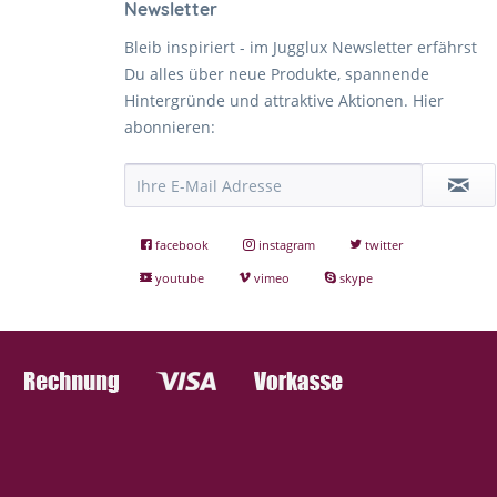
Newsletter
Bleib inspiriert - im Jugglux Newsletter erfährst
Du alles über neue Produkte, spannende
Hintergründe und attraktive Aktionen. Hier
abonnieren:
facebook
instagram
twitter
youtube
vimeo
skype