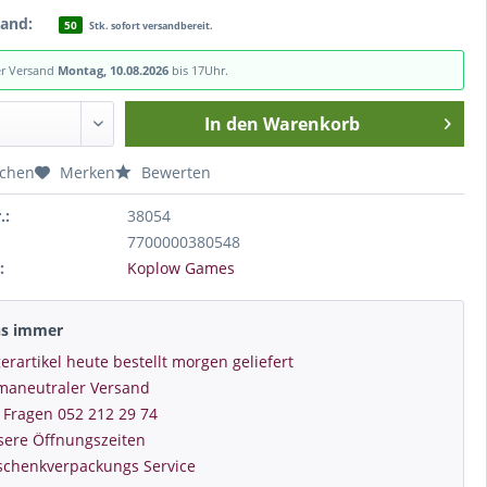
tand:
50
Stk. sofort versandbereit.
er Versand
Montag, 10.08.2026
bis 17Uhr.
In den
Warenkorb
ichen
Merken
Bewerten
.:
38054
7700000380548
:
Koplow Games
ns immer
erartikel heute bestellt morgen geliefert
imaneutraler Versand
 Fragen 052 212 29 74
sere Öffnungszeiten
schenkverpackungs Service