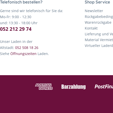
Telefonisch bestellen?
Shop Service
Gerne sind wir telefonisch für Sie da:
Newsletter
Rückgabebedin
Mo-Fr: 9:00 - 12:30
Warenrückgabe
und: 13:30 - 18:00 Uhr
052 212 29 74
Kontakt
Lieferung und V
Material Vermie
Unser Laden in der
Virtueller Lade
Altstadt:
052 508 18 26
Siehe
Öffnungszeiten
Laden.