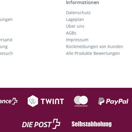
Informationen
Datenschutz
gungen
Lageplan
Über uns
AGBs
ersand
Impressum
tung
Rückmeldungen von Kunden
nbesuch
Alle Produkte Bewertungen