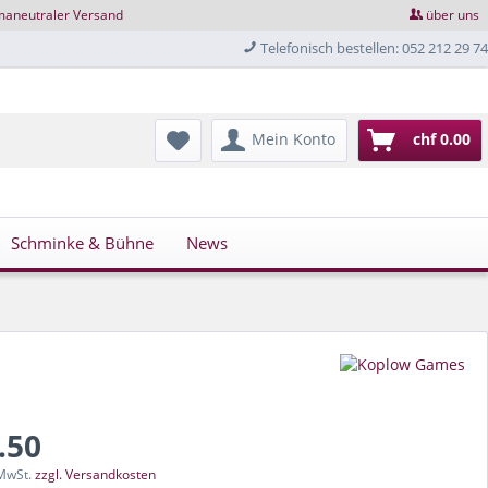
maneutraler Versand
über uns
Telefonisch bestellen: 052 212 29 74
Mein Konto
chf 0.00
Schminke & Bühne
News
.50
 MwSt.
zzgl. Versandkosten