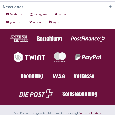
Newsletter
facebook
instagram
twitter
youtube
vimeo
skype
Alle Preise inkl. gesetzl. Mehrwertsteuer zzgl.
Versandkosten
.