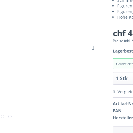
Schima-
Figuren
Figuren
Höhe K
chf 
Preise inkl.
Lagerbes
Garantiert
Verglei
Artikel-Nr
EAN:
Hersteller