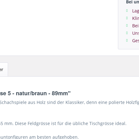
Bei u
Lag
Kl
Bei
Un
Ge
er
se 5 - natur/braun - 89mm"
chachspiele aus Holz sind der Klassiker, denn eine polierte Holzf
5 mm. Diese Feldgrösse ist für die übliche Tischgrösse ideal.
Stauntonfiguren am besten aufgehoben.