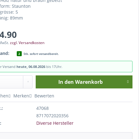
Holz natur und braun gebeizt
form: Staunton
grösse: 5
önig: 89mm
44.90
 MwSt.
zzgl. Versandkosten
tand:
2
Stk. sofort versandbereit.
er Versand
heute, 06.08.2026
bis 17Uhr.
In den
Warenkorb
chen
Merken
Bewerten
.:
47068
8717072020356
:
Diverse Hersteller