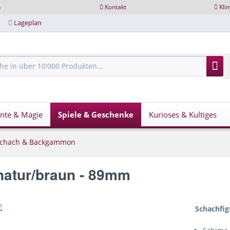
n
Kontakt
Kli
Lageplan
nte & Magie
Spiele & Geschenke
Kurioses & Kultiges
chach & Backgammon
natur/braun - 89mm
Schachfig