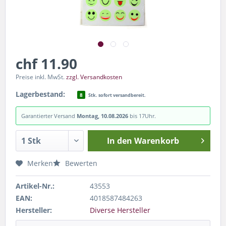
chf 11.90
Preise inkl. MwSt.
zzgl. Versandkosten
Lagerbestand:
8
Stk. sofort versandbereit.
Garantierter Versand
Montag, 10.08.2026
bis 17Uhr.
In den
Warenkorb
Merken
Bewerten
Artikel-Nr.:
43553
EAN:
4018587484263
Hersteller:
Diverse Hersteller