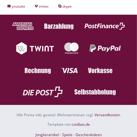
youtube
vimeo
skype
Alle Preise inkl. gesetzl. Mehrwertsteuer zzgl.
Versandkosten
.
Template von
coolbax.de
Jonglierartikel - Spiele - Geschenkideen