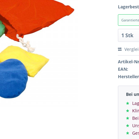
Lagerbes
Garantiert
Vergle
Artikel-Nr
EAN:
Hersteller
Bei u
Lag
Kl
Bei
Un
Ge