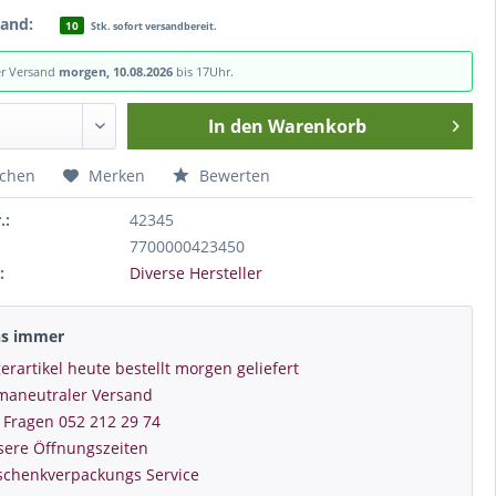
tand:
10
Stk. sofort versandbereit.
er Versand
morgen, 10.08.2026
bis 17Uhr.
In den
Warenkorb
ichen
Merken
Bewerten
.:
42345
7700000423450
:
Diverse Hersteller
ns immer
erartikel heute bestellt morgen geliefert
imaneutraler Versand
 Fragen 052 212 29 74
sere Öffnungszeiten
schenkverpackungs Service