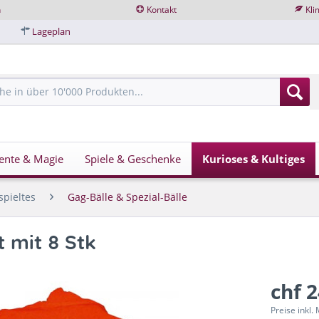
n
Kontakt
Kli
Lageplan
ente & Magie
Spiele & Geschenke
Kurioses & Kultiges
spieltes
Gag-Bälle & Spezial-Bälle
 mit 8 Stk
chf 
Preise inkl.