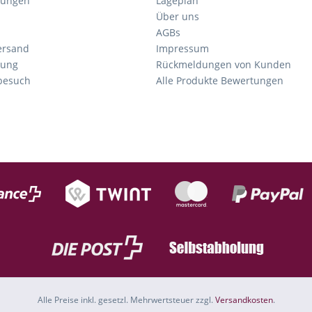
gungen
Lageplan
Über uns
AGBs
ersand
Impressum
tung
Rückmeldungen von Kunden
nbesuch
Alle Produkte Bewertungen
Alle Preise inkl. gesetzl. Mehrwertsteuer zzgl.
Versandkosten
.