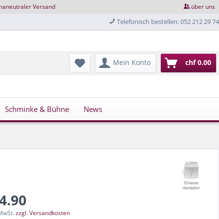
maneutraler Versand
über uns
Telefonisch bestellen: 052 212 29 74
Mein Konto
chf 0.00
Schminke & Bühne
News
24.90
 MwSt.
zzgl. Versandkosten