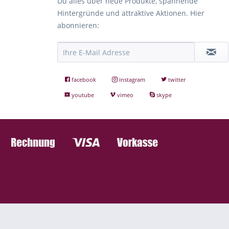
Du alles über neue Produkte, spannende
Hintergründe und attraktive Aktionen. Hier
abonnieren:
facebook
instagram
twitter
youtube
vimeo
skype