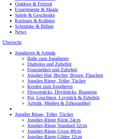
Outdoor & Freizeit
Experimente & Magie
Spiele & Geschenke
Kurioses & Kultiges
Schminke & Bühne
News
Übersicht
Jonglieren & Artistik
Bälle zum Jonglieren
Diabolos und Zubehör
Feuerartikel und Zubehör
Jonglier Hut, Becher, Boxen, Flaschen
Jonglier Ringe, Teller, Tücher
Keulen zum Jonglieren
Flowersticks, Devilsticks, Buugeng
Poi, Leuchtpoi, Levistick & Zubehör
Artistik, Medien & Zirkusartikel
Jonglier Ringe, Teller, Tücher
Jonglier-Ringe Klein 24cm
Jonglier-Ringe Standard 32cm
Jonglier-Ringe Gross 40cm
Jonglier-Ringe Glitter 32cm