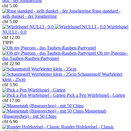
hell - der Jonglierring
chf 5.00
Ring standard -
gelb dunkel - der Jonglierring
chf 5.00
Würfelspiel
NULLI - 0.0
chf 12.00
TIPP!
Oh my Pigeons -
das Tauben-Rauben-Partyspiel
chf 22.90
Schaumstoff Wurfgleiter
klein - 25cm
chf 3.90
Pick a Pen Würfelspiel - Gärten
chf 17.90
Magnetstab
(Bingorechen) - mit 50 Chips
chf 6.90
Runder Holzkreisel - Classic