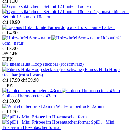
chf 1.90
Gymnastiktücher –
Set mit 12 bunten Tüchern
chf 18.90
Jojo aus Holz - bunte Farben
chf 4.90
Holzwürfel
6cm - natur
chf 8.90
-55.14%
TIPP!
Fitness Hula Hoop
steckbar (rot schwarz)
chf 17.90
chf 39.90
TIPP!
Galileo Thermometer - 43cm
chf 39.00
Würfel unbedruckt 22mm
chf 1.70
SpiDi - Mini
Frisbee im Hosentaschenformat