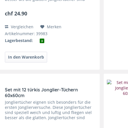
super zu fangen und sie trainieren die
feinmotorischen...
chf 24.90
Vergleichen
Merken
Artikelnummer: 39983
Lagerbestand:
3
Set mit 12 türkis Jonglier-Tüchern
60x60cm
Jongliertücher eignen sich besonders für die
ersten Jonglierversuche. Diese Jongliertücher
sind speziell weich und luftig und fliegen viel
besser als die glatten. Jongliertücher sind
super zu fangen und sie trainieren die
feinmotorischen...