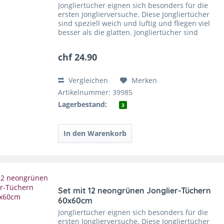
Jongliertücher eignen sich besonders für die
ersten Jonglierversuche. Diese Jongliertücher
sind speziell weich und luftig und fliegen viel
besser als die glatten. Jongliertücher sind
super zu fangen und sie trainieren die
feinmotorischen...
chf 24.90
Vergleichen
Merken
Artikelnummer: 39985
Lagerbestand:
3
Set mit 12 neongrünen Jonglier-Tüchern
60x60cm
Jongliertücher eignen sich besonders für die
ersten Jonglierversuche. Diese Jongliertücher