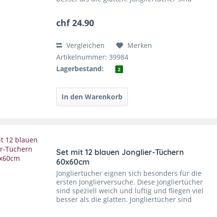
super zu fangen und sie trainieren die
feinmotorischen...
chf 24.90
Vergleichen
Merken
Artikelnummer: 39984
Lagerbestand:
2
Set mit 12 blauen Jonglier-Tüchern
60x60cm
Jongliertücher eignen sich besonders für die
ersten Jonglierversuche. Diese Jongliertücher
sind speziell weich und luftig und fliegen viel
besser als die glatten. Jongliertücher sind
super zu fangen und sie trainieren die
feinmotorischen...