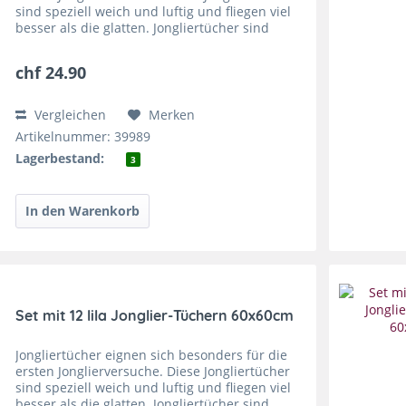
sind speziell weich und luftig und fliegen viel
besser als die glatten. Jongliertücher sind
super zu fangen und sie trainieren die
feinmotorischen...
chf 24.90
Vergleichen
Merken
Artikelnummer: 39989
Lagerbestand:
3
Set mit 12 lila Jonglier-Tüchern 60x60cm
Jongliertücher eignen sich besonders für die
ersten Jonglierversuche. Diese Jongliertücher
sind speziell weich und luftig und fliegen viel
besser als die glatten. Jongliertücher sind