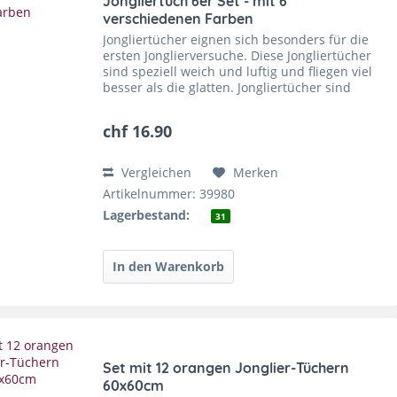
Jongliertuch 6er Set - mit 6
verschiedenen Farben
Jongliertücher eignen sich besonders für die
ersten Jonglierversuche. Diese Jongliertücher
sind speziell weich und luftig und fliegen viel
besser als die glatten. Jongliertücher sind
super zu fangen und sie trainieren die
feinmotorischen...
chf 16.90
Vergleichen
Merken
Artikelnummer: 39980
Lagerbestand:
31
Set mit 12 orangen Jonglier-Tüchern
60x60cm