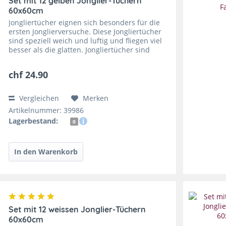
Set mit 12 gelben Jonglier-Tüchern
60x60cm
Jongliertücher eignen sich besonders für die
ersten Jonglierversuche. Diese Jongliertücher
sind speziell weich und luftig und fliegen viel
besser als die glatten. Jongliertücher sind
super zu fangen und sie trainieren die
feinmotorischen...
chf 24.90
Vergleichen
Merken
Artikelnummer: 39986
Lagerbestand:
0
Set mit 12 weissen Jonglier-Tüchern
60x60cm