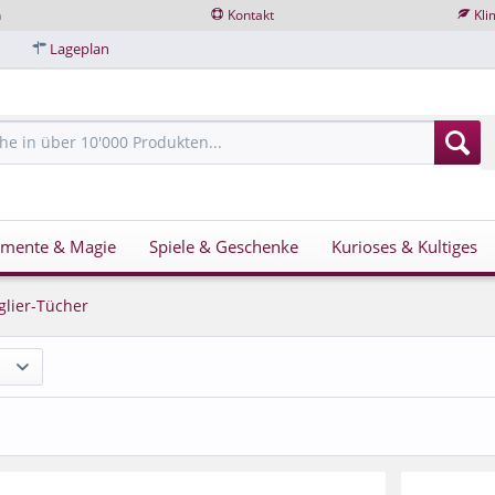
n
Kontakt
Kli
Lageplan
imente & Magie
Spiele & Geschenke
Kurioses & Kultiges
glier-Tücher