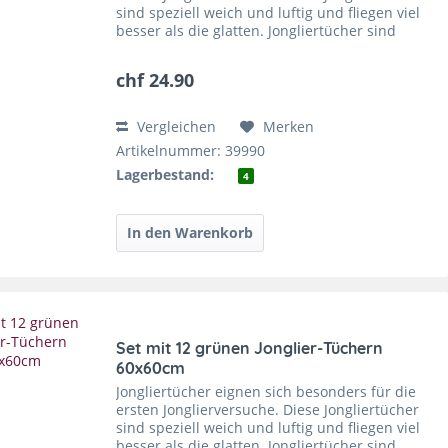
sind speziell weich und luftig und fliegen viel
besser als die glatten. Jongliertücher sind
super zu fangen und sie trainieren die
feinmotorischen...
chf 24.90
Vergleichen
Merken
Artikelnummer: 39990
Lagerbestand:
4
Set mit 12 grünen Jonglier-Tüchern
60x60cm
Jongliertücher eignen sich besonders für die
ersten Jonglierversuche. Diese Jongliertücher
sind speziell weich und luftig und fliegen viel
besser als die glatten. Jongliertücher sind